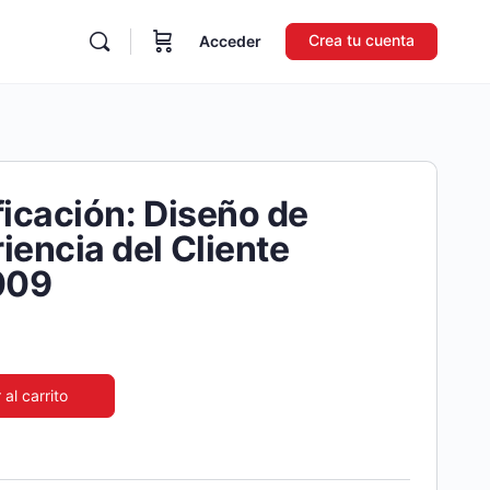
Crea tu cuenta
Acceder
ficación: Diseño de
iencia del Cliente
009
 al carrito