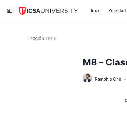
Inicio
Actividad
LECCIÓN 1
DE 0
M8 – Clas
Ramphis Che
I