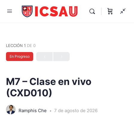
LECCIÓN 1
DE 0
En Progreso
M7 – Clase en vivo
(CXD010)
Ramphis Che
7 de agosto de 2026