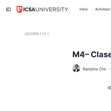
Inicio
Actividad
LECCIÓN 1
DE 0
M4– Clase
Ramphis Che
I